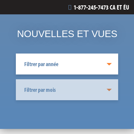
1-877-245-7473 CA ET ÉU
NOUVELLES ET VUES