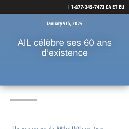
1-877-245-7473 CA ET ÉU
January 9th, 2025
AIL célèbre ses 60 ans
d’existence