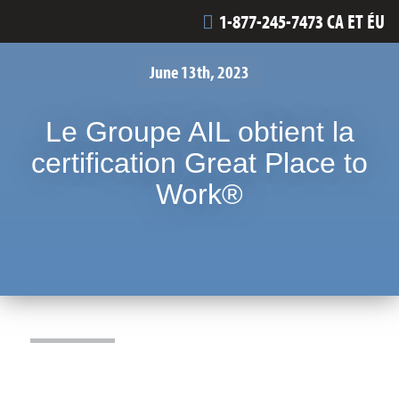
1-877-245-7473 CA ET ÉU
June 13th, 2023
Le Groupe AIL obtient la
certification Great Place to
Work®